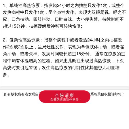
1、单纯性高热惊厥：指发烧24小时之内抽筋只发作1次，或整个
发热病程中只发作1次，呈全身性发作。表现为双眼凝视、呼之不
应、口角抽动、四肢抖动、口吐白沫、大小便失禁。持续时间不
超过15分钟，抽搐缓解后神智可较快恢复;
2、复杂性高热惊厥：指整个病程中或者发热24小时之内抽搐发
作2次或2次以上，呈局灶性发作。表现为单侧肢体抽动，或者嘴
角抽动，或者失神。发病时间较长超过15分钟。 通常在惊厥的过
程中均有体温增高的过程。如果患儿既往出现过高热惊厥，下次
高烧时要引起警惕，发生高热惊厥的可能性比其他患儿明显增
多。
如有版权所有者发现自己文章或图片等被使用，请及时联系相关侵权投诉邮箱：
企盼请柬
免费的请柬制作软件